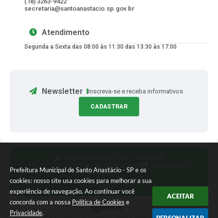
(18) 3263-9422
secretaria@santoanastacio.sp.gov.br
Atendimento
Segunda a Sexta das 08:00 às 11:30 das 13:30 às 17:00
Newsletter
Inscreva-se e receba informativos
CADASTRAR
Versão do Sistema:
3.5.3 - 19/06/2026
Portal atualizado em:
05/08/2026 16:55
Dados Abertos
Prefeitura Municipal de Santo Anastácio - SP e os
Siga-nos
cookies: nosso site usa cookies para melhorar a sua
experiência de navegação. Ao continuar você
ACEITAR
concorda com a nossa
Política de Cookies
e
Privacidade
.
© Copyright Instar - 2006-2026. Todos os direitos reservados -