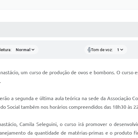
 MÍDIAS
RECEBA NOTÍCIAS
eitura:
Tom de voz:
 Anastácio, um curso de produção de ovos e bombons. O curso 
.
terão a segunda e última aula teórica na sede da Associação C
Fundo Social também nos horários compreendidos das 18h30 às 2
tácio, Camila Seleguini, o curso irá promover o desenvolv
nejamento da quantidade de matérias-primas e o produto fina