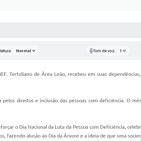
 MÍDIAS
RECEBA NOTÍCIAS
eitura:
Tom de voz:
F. Tertuliano de Ârea Leão, recebeu em suas dependências, 
 pelos direitos e inclusão das pessoas com deficiência. O mês 
orçar o Dia Nacional da Luta da Pessoa com Deficiência, celeb
tos, fazendo alusão ao Dia da Árvore e a ideia de que uma socie