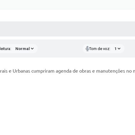
 MÍDIAS
RECEBA NOTÍCIAS
eitura:
Tom de voz:
urais e Urbanas cumpriram agenda de obras e manutenções no m