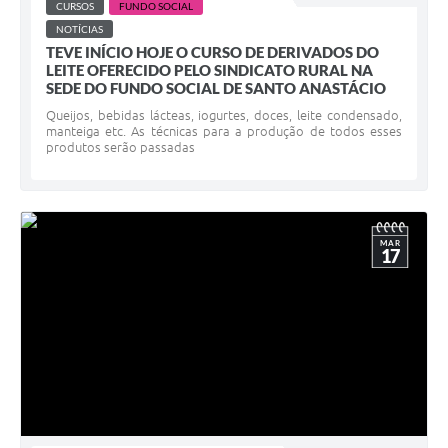
CURSOS
FUNDO SOCIAL
NOTÍCIAS
TEVE INÍCIO HOJE O CURSO DE DERIVADOS DO
LEITE OFERECIDO PELO SINDICATO RURAL NA
SEDE DO FUNDO SOCIAL DE SANTO ANASTÁCIO
Queijos, bebidas lácteas, iogurtes, doces, leite condensado,
manteiga etc. As técnicas para a produção de todos esses
produtos serão passadas
MAR
17