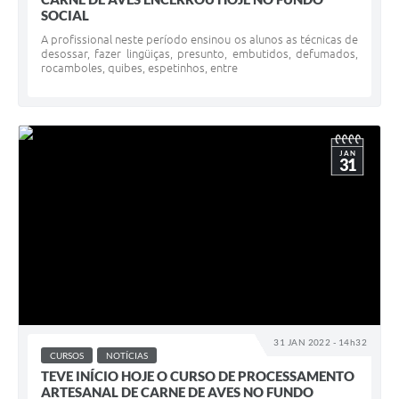
SOCIAL
A profissional neste período ensinou os alunos as técnicas de
desossar, fazer lingüiças, presunto, embutidos, defumados,
rocamboles, quibes, espetinhos, entre
JAN
31
31 JAN 2022 - 14h32
CURSOS
NOTÍCIAS
TEVE INÍCIO HOJE O CURSO DE PROCESSAMENTO
ARTESANAL DE CARNE DE AVES NO FUNDO