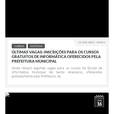
24 JAN 2023 - 09h24
CURSOS
NOTÍCIAS
ÚLTIMAS VAGAS: INSCRIÇÕES PARA OS CURSOS
GRATUITOS DE INFORMÁTICA OFERECIDOS PELA
PREFEITURA MUNICIPAL
Ainda restam algumas vagas para os cursos da Escola de
Informática Municipal de Santo Anastácio, oferecidos
gratuitamente pela Prefeitura. As
JAN
16