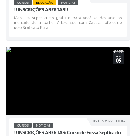
CURSOS
EDUCAÇÃO
NOTÍCIAS
!!INSCRIÇÕES ABERTAS!!
Mais um super curso gratuito para você se destacar no
mercado de trabalho: ‘Artesanato com Cabaça’ oferecido
pelo Sindicato Rural
FEV
09
09 FEV 2022 - 14h06
CURSOS
NOTÍCIAS
!!INSCRIÇÕES ABERTAS: Curso de Fossa Séptica do