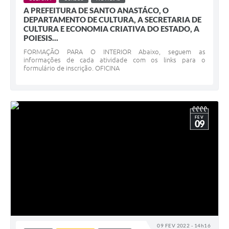
A PREFEITURA DE SANTO ANASTÁCO, O
DEPARTAMENTO DE CULTURA, A SECRETARIA DE
CULTURA E ECONOMIA CRIATIVA DO ESTADO, A
POIESIS...
FORMAÇÃO PARA O INTERIOR Abaixo, seguem as
informações de cada atividade com os links para o
formulário de inscrição. OFICINA
FEV
09
09 FEV 2022 - 14h16