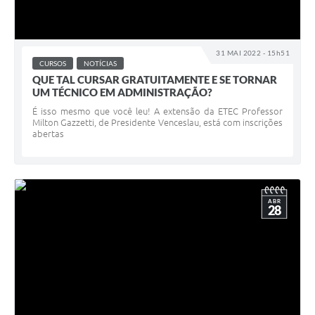
31 MAI 2022 - 15h51
CURSOS
NOTÍCIAS
QUE TAL CURSAR GRATUITAMENTE E SE TORNAR
UM TÉCNICO EM ADMINISTRAÇÃO?
É isso mesmo que você leu! A extensão da ETEC Professor
Milton Gazzetti, de Presidente Venceslau, está com inscrições
abertas
ABR
28