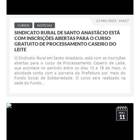
12 MAI 2023 - 14h27
CURSOS
NOTÍCIAS
SINDICATO RURAL DE SANTO ANASTÁCIO ESTÁ
COM INSCRIÇÕES ABERTAS PARA O CURSO
GRATUITO DE PROCESSAMENTO CASEIRO DO
LEITE
O Sindicato Rural em Santo Anastácio, está com as inscrições
abertas para o curso de Processamento Caseiro de Leite,
que acontece no período entre os dias 15 e 18 de maio. A
atividade conta com a parceria da Prefeitura por meio do
Fundo Social de Solidariedade. O curso será realizado na
sede do Fundo...
MAI
11