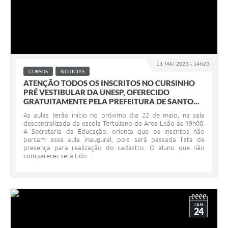
11 MAI 2023 - 14h23
CURSOS
NOTÍCIAS
ATENÇÃO TODOS OS INSCRITOS NO CURSINHO
PRÉ VESTIBULAR DA UNESP, OFERECIDO
GRATUITAMENTE PELA PREFEITURA DE SANTO...
As aulas terão início no próximo dia 22 de maio, na sala
descentralizada da escola Tertuliano de Area Leão às 19h00.
A Secretaria da Educação, orienta que os inscritos não
percam essa aula inaugural, pois será passada lista de
presença para realização do cadastro. O aluno que não
comparecer será tido...
JAN
24