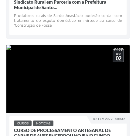
Sindicato Rural em Parceria com a Prefeitura
Municipal de Santo...
Produtores rurais de Santo Anastácio poderão contar com
tratamento do esgoto doméstico em virtude ao curso de
‘Construção de Fossa
FEV
02
02 FEV 2022 - 08h32
CURSOS
NOTÍCIAS
CURSO DE PROCESSAMENTO ARTESANAL DE
CARNE DE AVES ENCERROU HOJE NO FUNDO