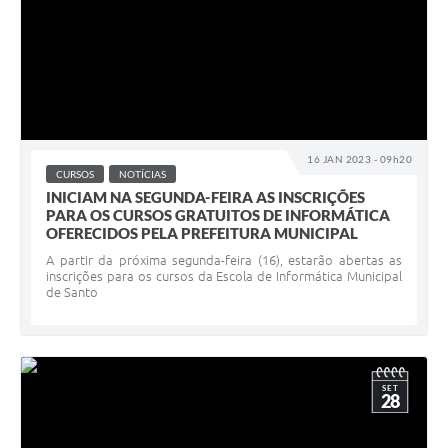
16 JAN 2023 - 09h20
CURSOS
NOTÍCIAS
INICIAM NA SEGUNDA-FEIRA AS INSCRIÇÕES
PARA OS CURSOS GRATUITOS DE INFORMÁTICA
OFERECIDOS PELA PREFEITURA MUNICIPAL
A partir da próxima segunda-feira (16), estarão abertas as
inscrições para os cursos da Escola de Informática Municipal
de Santo
SET
28