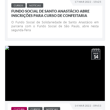
17 MAR 2022 - 15h25
CURSOS
NOTÍCIAS
FUNDO SOCIAL DE SANTO ANASTÁCIO ABRE
INSCRIÇÕES PARA CURSO DE CONFEITARIA
O Fundo Social de Solidariedade de Santo Anastácio em
parceria com o Fundo Social de São Paulo, abre nesta
segunda-feira
MAR
14
14 MAR 2022 - 09h53
CULTURA
CURSOS
NOTÍCIAS