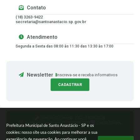
Contato
(18) 3263-9422
secretaria@santoanastacio.sp.gov.br
Atendimento
Segunda a Sexta das 08:00 às 11:30 das 13:30 às 17:00
Newsletter
Inscreva-se e receba informativos
CADASTRAR
Versão do Sistema:
3.5.3 - 19/06/2026
Portal atualizado em:
07/08/2026 09:24
Dados Abertos
Prefeitura Municipal de Santo Anastácio - SP e os
Siga-nos
cookies: nosso site usa cookies para melhorar a sua
experiência de navegação. Ao continuar você