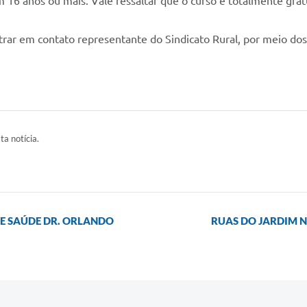
m 16 anos ou mais. Vale ressaltar que o curso é totalmente grat
rar em contato representante do Sindicato Rural, por meio do
ta notícia.
DE SAÚDE DR. ORLANDO
RUAS DO JARDIM 