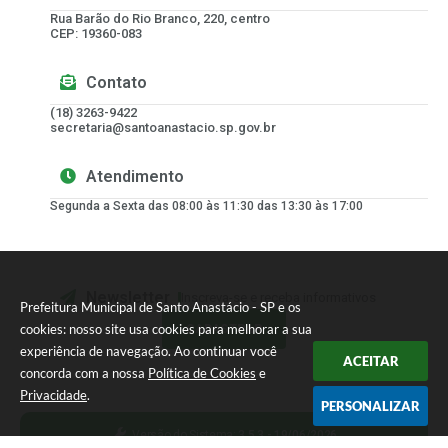
Rua Barão do Rio Branco, 220, centro
CEP: 19360-083
Contato
(18) 3263-9422
secretaria@santoanastacio.sp.gov.br
Atendimento
Segunda a Sexta das 08:00 às 11:30 das 13:30 às 17:00
Newsletter
Inscreva-se e receba informativos
Prefeitura Municipal de Santo Anastácio - SP e os
cookies: nosso site usa cookies para melhorar a sua
CADASTRAR
experiência de navegação. Ao continuar você
ACEITAR
concorda com a nossa
Política de Cookies
e
Privacidade
.
PERSONALIZAR
Versão do Sistema:
3.5.3 - 19/06/2026