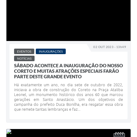
02 OUT 2023 - 13h49
EVENTOS
INAUGURAÇÕES
NOTÍCIAS
SÁBADO ACONTECE A INAUGURAÇÃO DO NOSSO
CORETO E MUITAS ATRAÇÕES ESPECIAIS FARÃO
PARTE DESTE GRANDE EVENTO
Há exatamente um ano, no dia sete de outubro de 2022,
iniciava a obra de construção do Coreto na Praça Ataliba
Leonel, um monumento histórico dos anos 60 que marcou
gerações em Santo Anastácio. Um dos objetivos de
campanha do prefeito Duca Bonilha, era resgatar essa obra
que remete tantas lembranças e faz...