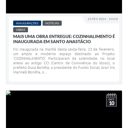
23 FEV 2024 - 15h58
INAUGURAÇÕES
NOTÍCIAS
OBRAS
MAIS UMA OBRA ENTREGUE: COZINHALIMENTO É
INAUGURADA EM SANTO ANASTÁCIO
Foi inaugurada na manhã desta sexta-feira, 23 de fevereiro,
um amplo e moderno espaço destinado ao Projeto
‘COZINHALIMENTO’ Participaram da solenidade, no local
anexo ao antigo CCI (Centro de Convivência do Idoso), o
prefeito Duca Bonilha, a presidente do Fundo Social, Arari Íris
Marinelli Bonilha, o...
OUT
10