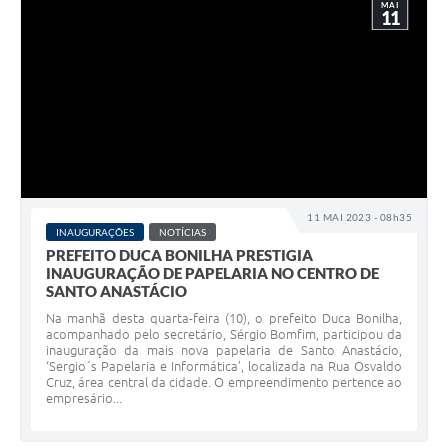
MAI
11
11 MAI 2023 - 08h35
INAUGURAÇÕES
NOTÍCIAS
PREFEITO DUCA BONILHA PRESTIGIA
INAUGURAÇÃO DE PAPELARIA NO CENTRO DE
SANTO ANASTÁCIO
Na manhã desta quarta-feira (10), o prefeito Duca Bonilha,
acompanhado pelo secretário, Sérgio Bomfim, participou da
inauguração da mais nova papelaria de Santo Anastácio,
‘Sergio´s Papelaria e Informática’, localizada na Rua Osvaldo
Cruz, área central da cidade. O empreendimento pertence ao
empresário...