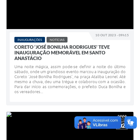
10 OUT 2023 - 09h15
INAUGURAÇÕES
NOTÍCIAS
CORETO ‘JOSÉ BONILHA RODRIGUES’ TEVE
INAUGURAÇÃO MEMORÁVEL EM SANTO
ANASTÁCIO
Uma noite mágica, assim pode-se definir a noite do último
sábado, onde um grandioso evento marcou a inauguração do
Coreto ‘José Bonilha Rodrigues’, na praça Ataliba Leonel. Até
mesmo a chuva, deu uma trégua e colaborou com a ocasião.
Para dar início as comemorações, o prefeito Duca Bonilha e
os vereadores...
OUT
02