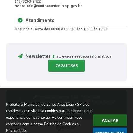
(18) 3263-9422
secretaria@santoanastacio.sp.gov.br
Atendimento
Segunda a Sexta das 08:00 às 11:30 das 13:30 às 17:00
Newsletter
Inscreva-se e receba informativos
CADASTRAR
Versão do Sistema:
3.5.3 - 19/06/2026
Portal atualizado em:
06/08/2026 16:29
Dados Abertos
Prefeitura Municipal de Santo Anastácio - SP e os
Siga-nos
cookies: nosso site usa cookies para melhorar a sua
experiência de navegação. Ao continuar você
ACEITAR
concorda com a nossa
Política de Cookies
e
Privacidade
.