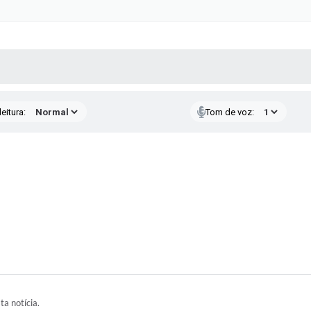
 MÍDIAS
RECEBA NOTÍCIAS
eitura:
Tom de voz:
ta notícia.