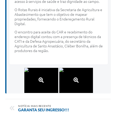
acesso à serviços de saúde e traz dignidade ao campo.
O Rotas Rurais é iniciativa da Secretaria de Agricultura e
Abastecimento que tem o objetivo de mapear
propriedades, fornecendo o Endereçamento Rural
Digital.
O encontro para aceite do CAR e recebimento do
endereço digital contou com a presença de técnicos da
CATI e da Defesa Agropecuária, do secretário da
Agricultura de Santo Anastácio, Cléber Bonilha, além de
produtores da região.
NOTÍCIA MAIS RECENTE
GARANTA SEU INGRESSO!!!