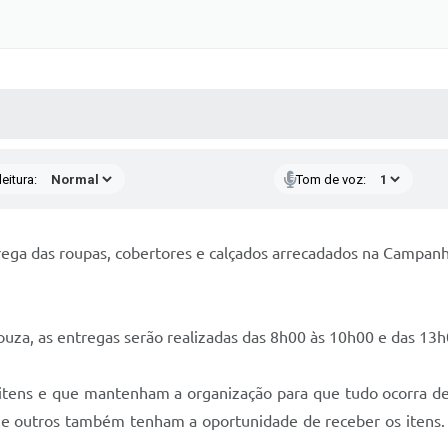
 MÍDIAS
RECEBA NOTÍCIAS
eitura:
Tom de voz:
trega das roupas, cobertores e calçados arrecadados na Campan
uza, as entregas serão realizadas das 8h00 às 10h00 e das 13
 itens e que mantenham a organização para que tudo ocorra d
ue outros também tenham a oportunidade de receber os itens.