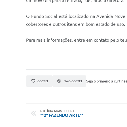
um novo dia para a retirada,” declarou a diretora.
O Fundo Social está localizado na Avenida Nove
cobertores e outros itens em bom estado de uso.
Para mais informações, entre em contato pelo te
Seja o primeiro a curtir es
GOSTEI
NÃO GOSTEI
NOTÍCIA MAIS RECENTE
**2º FAZENDO ARTE**