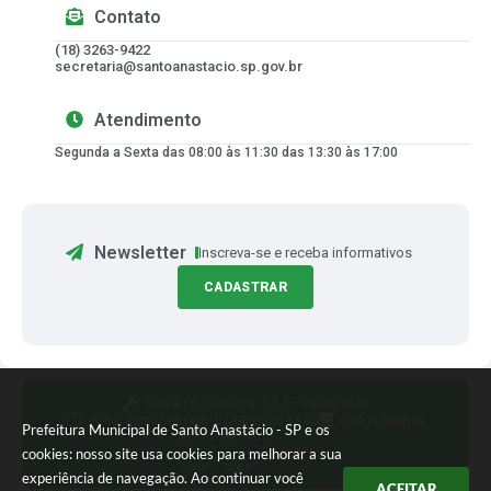
Contato
(18) 3263-9422
secretaria@santoanastacio.sp.gov.br
Atendimento
Segunda a Sexta das 08:00 às 11:30 das 13:30 às 17:00
Newsletter
Inscreva-se e receba informativos
CADASTRAR
Versão do Sistema:
3.5.3 - 19/06/2026
Portal atualizado em:
07/08/2026 16:00
Dados Abertos
Prefeitura Municipal de Santo Anastácio - SP e os
Siga-nos
cookies: nosso site usa cookies para melhorar a sua
experiência de navegação. Ao continuar você
ACEITAR