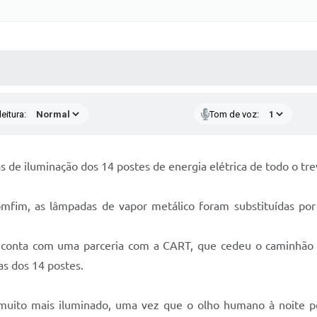
 MÍDIAS
RECEBA NOTÍCIAS
eitura:
Tom de voz:
das de iluminação dos 14 postes de energia elétrica de todo o tr
Bomfim, as lâmpadas de vapor metálico foram substituídas 
, conta com uma parceria com a CART, que cedeu o caminhão c
ias dos 14 postes.
 muito mais iluminado, uma vez que o olho humano à noite p