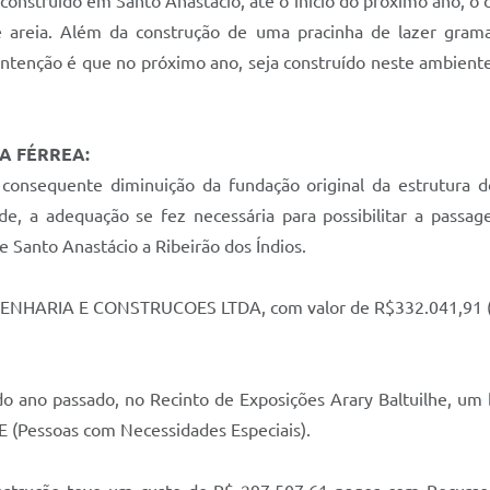
construído em Santo Anastácio, até o início do próximo ano, o 
 areia. Além da construção de uma pracinha de lazer gram
ntenção é que no próximo ano, seja construído neste ambiente,
A FÉRREA:
 consequente diminuição da fundação original da estrutura d
de, a adequação se fez necessária para possibilitar a pass
de Santo Anastácio a Ribeirão dos Índios.
GENHARIA E CONSTRUCOES LTDA, com valor de R$332.041,91 (R
 do ano passado, no Recinto de Exposições Arary Baltuilhe, u
E (Pessoas com Necessidades Especiais).