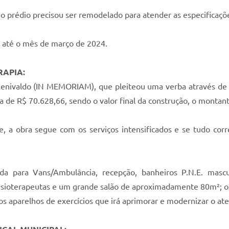
 o prédio precisou ser remodelado para atender as especifica
 até o mês de março de 2024.
RAPIA:
Renivaldo (IN MEMORIAM), que pleiteou uma verba através de
a de R$ 70.628,66, sendo o valor final da construção, o montan
, a obra segue com os serviços intensificados e se tudo corre
ada para Vans/Ambulância, recepção, banheiros P.N.E. mascu
s fisioterapeutas e um grande salão de aproximadamente 80m²; o
s aparelhos de exercícios que irá aprimorar e modernizar o at