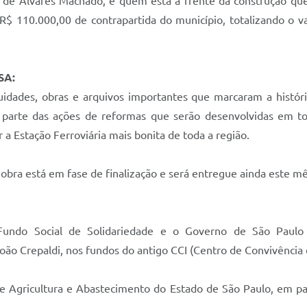
Álvares Machado, é quem está à frente da construção que
R$ 110.000,00 de contrapartida do município, totalizando o 
SA:
dades, obras e arquivos importantes que marcaram a histór
z parte das ações de reformas que serão desenvolvidas em to
 a Estação Ferroviária mais bonita de toda a região.
obra está em fase de finalização e será entregue ainda este mê
 Fundo Social de Solidariedade e o Governo de São Paulo 
oão Crepaldi, nos fundos do antigo CCI (Centro de Convivência 
 Agricultura e Abastecimento do Estado de São Paulo, em par