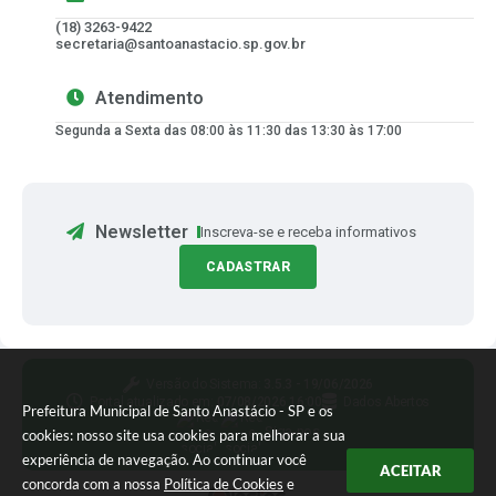
(18) 3263-9422
secretaria@santoanastacio.sp.gov.br
Atendimento
Segunda a Sexta das 08:00 às 11:30 das 13:30 às 17:00
Newsletter
Inscreva-se e receba informativos
CADASTRAR
Versão do Sistema:
3.5.3 - 19/06/2026
Portal atualizado em:
07/08/2026 16:00
Dados Abertos
Prefeitura Municipal de Santo Anastácio - SP e os
Siga-nos
cookies: nosso site usa cookies para melhorar a sua
experiência de navegação. Ao continuar você
ACEITAR
concorda com a nossa
Política de Cookies
e