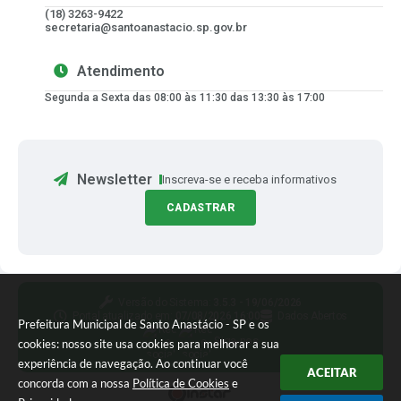
(18) 3263-9422
secretaria@santoanastacio.sp.gov.br
Atendimento
Segunda a Sexta das 08:00 às 11:30 das 13:30 às 17:00
Newsletter
Inscreva-se e receba informativos
CADASTRAR
Versão do Sistema:
3.5.3 - 19/06/2026
Portal atualizado em:
07/08/2026 16:00
Dados Abertos
Prefeitura Municipal de Santo Anastácio - SP e os
Siga-nos
cookies: nosso site usa cookies para melhorar a sua
experiência de navegação. Ao continuar você
ACEITAR
concorda com a nossa
Política de Cookies
e