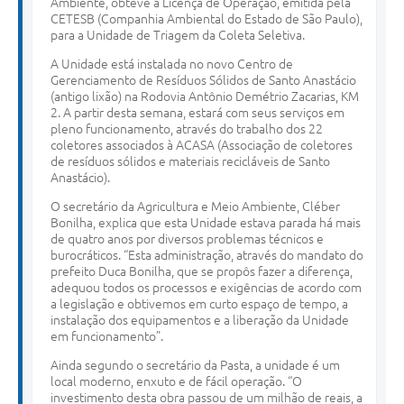
Ambiente, obteve a Licença de Operação, emitida pela
CETESB (Companhia Ambiental do Estado de São Paulo),
para a Unidade de Triagem da Coleta Seletiva.
A Unidade está instalada no novo Centro de
Gerenciamento de Resíduos Sólidos de Santo Anastácio
(antigo lixão) na Rodovia Antônio Demétrio Zacarias, KM
2. A partir desta semana, estará com seus serviços em
pleno funcionamento, através do trabalho dos 22
coletores associados à ACASA (Associação de coletores
de resíduos sólidos e materiais recicláveis de Santo
Anastácio).
O secretário da Agricultura e Meio Ambiente, Cléber
Bonilha, explica que esta Unidade estava parada há mais
de quatro anos por diversos problemas técnicos e
burocráticos. “Esta administração, através do mandato do
prefeito Duca Bonilha, que se propôs fazer a diferença,
adequou todos os processos e exigências de acordo com
a legislação e obtivemos em curto espaço de tempo, a
instalação dos equipamentos e a liberação da Unidade
em funcionamento”.
Ainda segundo o secretário da Pasta, a unidade é um
local moderno, enxuto e de fácil operação. “O
investimento desta obra passou de um milhão de reais, a