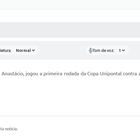
 MÍDIAS
RECEBA NOTÍCIAS
eitura:
Tom de voz:
to Anastácio, jogou a primeira rodada da Copa Unipontal contra
ta notícia.