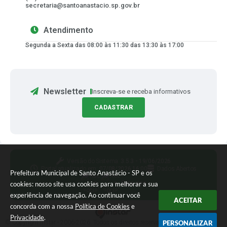
secretaria@santoanastacio.sp.gov.br
Atendimento
Segunda a Sexta das 08:00 às 11:30 das 13:30 às 17:00
Newsletter
Inscreva-se e receba informativos
CADASTRAR
Versão do Sistema:
3.5.3 - 19/06/2026
Portal atualizado em:
07/08/2026 16:00
Dados Abertos
Prefeitura Municipal de Santo Anastácio - SP e os
Siga-nos
cookies: nosso site usa cookies para melhorar a sua
experiência de navegação. Ao continuar você
ACEITAR
concorda com a nossa
Política de Cookies
e
Privacidade
.
PERSONALIZAR
© Copyright Instar - 2006-2026. Todos os direitos reservados -