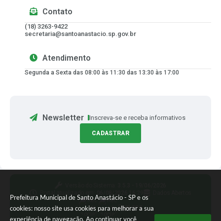
Contato
(18) 3263-9422
secretaria@santoanastacio.sp.gov.br
Atendimento
Segunda a Sexta das 08:00 às 11:30 das 13:30 às 17:00
Newsletter
Inscreva-se e receba informativos
CADASTRAR
Versão do Sistema:
3.5.3 - 19/06/2026
Portal atualizado em:
06/08/2026 16:29
Dados Abertos
Prefeitura Municipal de Santo Anastácio - SP e os
Siga-nos
cookies: nosso site usa cookies para melhorar a sua
experiência de navegação. Ao continuar você