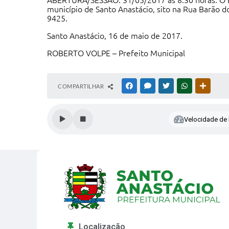
ABERTURA/SESSÃO: 31/05/2017 às 8:30 horas. O
município de Santo Anastácio, sito na Rua Barão do
9425.
Santo Anastácio, 16 de maio de 2017.
ROBERTO VOLPE – Prefeito Municipal
CLICK AQUI: Pregão 15-2017 – edital – serviços m
COMPARTILHAR
FACEBOOK
MESSENGER
TWITTER
WHATSAPP
OUTRAS
Velocidade de l
Localização