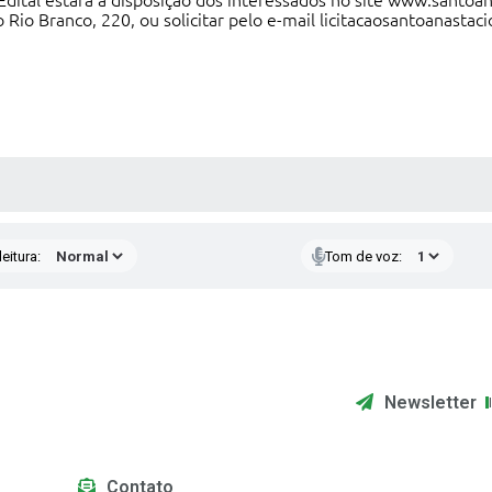
Edital
estará à disposição dos interessados no site www.santoana
 Rio Branco, 220, ou solicitar pelo e-mail licitacaosantoanasta
edicos
 MÍDIAS
eitura:
Tom de voz:
Newsletter
Contato