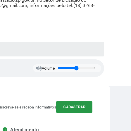
stacio.sp.gov.br, no Setor de Licitação do
cio@gmail.com, informações pelo tel.(18) 3263-
Volume
Inscreva-se e receba informativos
CADASTRAR
Atendimento