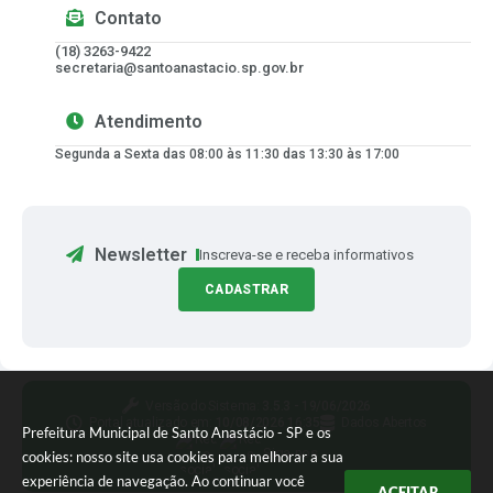
Contato
(18) 3263-9422
secretaria@santoanastacio.sp.gov.br
Atendimento
Segunda a Sexta das 08:00 às 11:30 das 13:30 às 17:00
Newsletter
Inscreva-se e receba informativos
CADASTRAR
Versão do Sistema:
3.5.3 - 19/06/2026
Portal atualizado em:
10/08/2026 16:35
Dados Abertos
Prefeitura Municipal de Santo Anastácio - SP e os
Siga-nos
cookies: nosso site usa cookies para melhorar a sua
experiência de navegação. Ao continuar você
ACEITAR