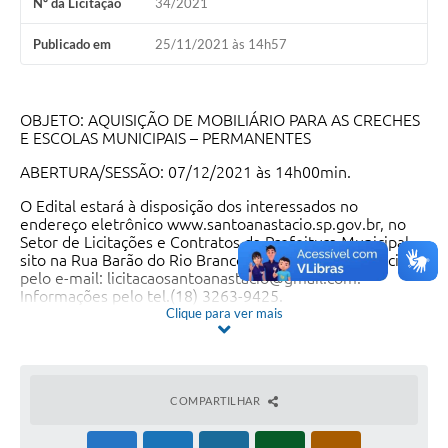
Nº da Licitação
34/2021
Publicado em
25/11/2021 às 14h57
OBJETO: AQUISIÇÃO DE MOBILIÁRIO PARA AS CRECHES
E ESCOLAS MUNICIPAIS – PERMANENTES
ABERTURA/SESSÃO: 07/12/2021 às 14h00min.
O
Edital
estará à disposição dos interessados no
endereço eletrônico www.santoanastacio.sp.gov.br, no
Setor de Licitações e Contratos da Prefeitura Municipal,
sito na Rua Barão do Rio Branco, 220, centro, ou solicitar
pelo e-mail: licitacaosantoanastacio@gmail.com.
Informações pelo tel.(18) 3263-9425.
Clique para ver mais
Santo Anastácio, 24 de novembro de 2021.
JOSÉ BONILHA SANCHES – Prefeito Municipal
Download do edital em:
COMPARTILHAR
http://186.233.125.85:8079/comprasedital/