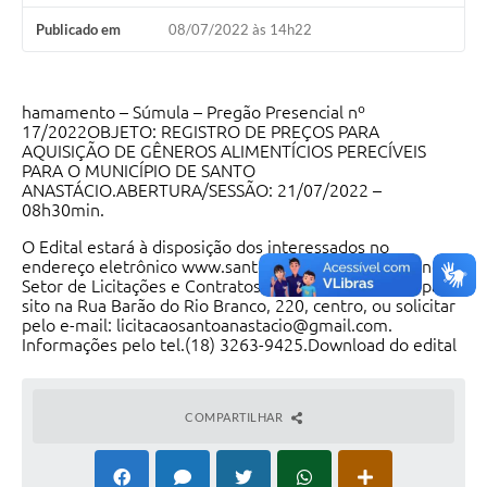
Publicado em
08/07/2022 às 14h22
hamamento – Súmula – Pregão Presencial nº
17/2022OBJETO: REGISTRO DE PREÇOS PARA
AQUISIÇÃO DE GÊNEROS ALIMENTÍCIOS PERECÍVEIS
PARA O MUNICÍPIO DE SANTO
ANASTÁCIO.ABERTURA/SESSÃO: 21/07/2022 –
08h30min.
O
Edital
estará à disposição dos interessados no
endereço eletrônico www.santoanastacio.sp.gov.br, no
Setor de Licitações e Contratos da Prefeitura Municipal,
sito na Rua Barão do Rio Branco, 220, centro, ou solicitar
pelo e-mail: licitacaosantoanastacio@gmail.com.
Informações pelo tel.(18) 3263-9425.Download do edital
em: http://186.233.125.85:8079/comprasedital/
Santo Anastácio, 08 de julho de 2022.JOSÉ BONILHA
COMPARTILHAR
SANCHES – Prefeito Municipal