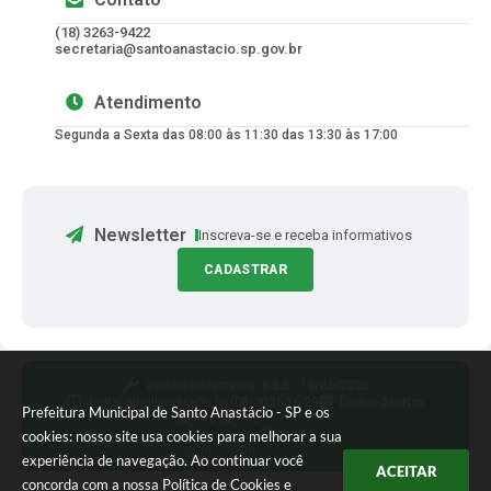
(18) 3263-9422
secretaria@santoanastacio.sp.gov.br
Atendimento
Segunda a Sexta das 08:00 às 11:30 das 13:30 às 17:00
Newsletter
Inscreva-se e receba informativos
CADASTRAR
Versão do Sistema:
3.5.3 - 19/06/2026
Portal atualizado em:
06/08/2026 16:29
Dados Abertos
Prefeitura Municipal de Santo Anastácio - SP e os
Siga-nos
cookies: nosso site usa cookies para melhorar a sua
experiência de navegação. Ao continuar você
ACEITAR
concorda com a nossa
Política de Cookies
e