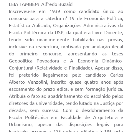
LEIA TAMBÉM Alfredo Buzaid
Inscreveu-se em 1939 como candidato único ao
concurso para a cátedra n° 19 de Economia Política,
Estatística Aplicada, Organizações Administrativas da
Escola Politécnica da USP, da qual era Livre Docente,
tendo sido unanimemente habilitado nas provas,
inclusive na reabertura, motivada por anulação ilegal
do primeiro concurso, apresentando as teses
Geopolítica Povoadora e A Economia Dinâmico-
Conjuntural (Relatividade e Finalidade). Apesar disso,
foi preterido ilegalmente pelo candidato Carlos
Alberto Vanzolini, inscrito quase quatro anos após
escoamento do prazo edital e sem formação jurídica.
Atribuía o fato ao apadrinhamento do escolhido pelos
diretores da universidade, tendo lutado na Justiça por
décadas, sem sucesso. Com o desdobramento da
Escola Politécnica em Faculdade de Arquitetura e
Urbanismo, apesar das disposições legais para
Fairbanks assumir a 12ª cadeira, idêntica à 19ª, esta