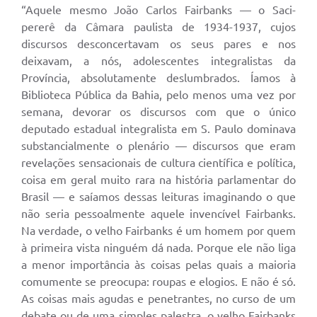
“Aquele mesmo João Carlos Fairbanks — o Saci-
pererê da Câmara paulista de 1934-1937, cujos
discursos desconcertavam os seus pares e nos
deixavam, a nós, adolescentes integralistas da
Província, absolutamente deslumbrados. Íamos à
Biblioteca Pública da Bahia, pelo menos uma vez por
semana, devorar os discursos com que o único
deputado estadual integralista em S. Paulo dominava
substancialmente o plenário — discursos que eram
revelações sensacionais de cultura científica e política,
coisa em geral muito rara na história parlamentar do
Brasil — e saíamos dessas leituras imaginando o que
não seria pessoalmente aquele invencível Fairbanks.
Na verdade, o velho Fairbanks é um homem por quem
à primeira vista ninguém dá nada. Porque ele não liga
a menor importância às coisas pelas quais a maioria
comumente se preocupa: roupas e elogios. E não é só.
As coisas mais agudas e penetrantes, no curso de um
debate ou de uma simples palestra, o velho Fairbanks