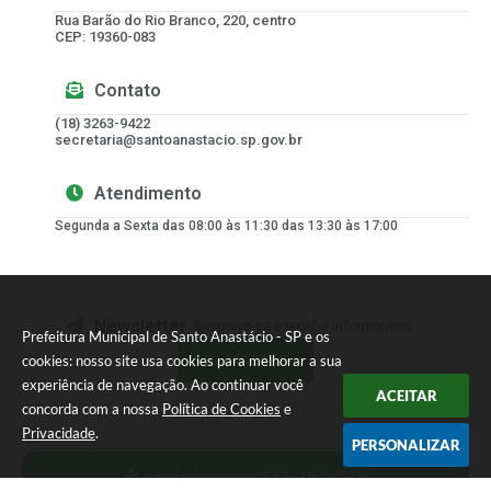
Rua Barão do Rio Branco, 220, centro
CEP: 19360-083
Contato
(18) 3263-9422
secretaria@santoanastacio.sp.gov.br
Atendimento
Segunda a Sexta das 08:00 às 11:30 das 13:30 às 17:00
Newsletter
Inscreva-se e receba informativos
Prefeitura Municipal de Santo Anastácio - SP e os
cookies: nosso site usa cookies para melhorar a sua
CADASTRAR
experiência de navegação. Ao continuar você
ACEITAR
concorda com a nossa
Política de Cookies
e
Privacidade
.
PERSONALIZAR
Versão do Sistema:
3.5.3 - 19/06/2026