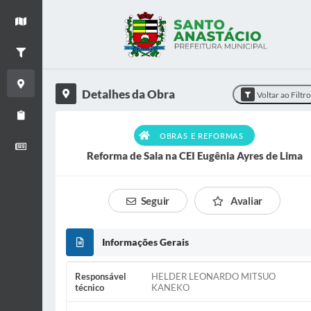
+
Ver mapa
−
Filtrar Obras
Detalhes da Obra
Detalhes da Obra
Voltar ao Filtr
Relatório de Obras
OBRAS E REFORMAS
Boletim informativo
Reforma de Sala na CEI Eugênia Ayres de Lima
Seguir
Avaliar
Informações Gerais
Responsável
HELDER LEONARDO MITSUO
técnico
KANEKO