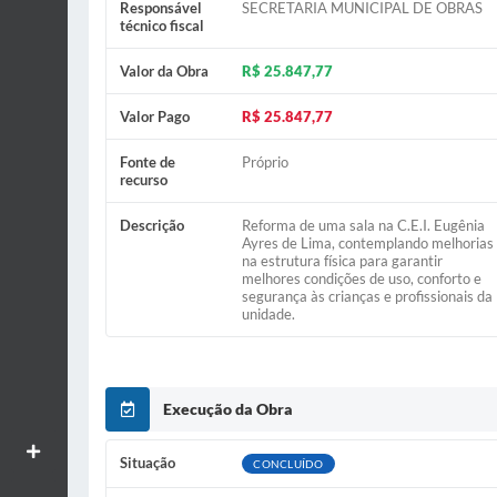
Responsável
SECRETARIA MUNICIPAL DE OBRAS
técnico fiscal
Valor da Obra
R$ 25.847,77
Valor Pago
R$ 25.847,77
Fonte de
Próprio
recurso
Descrição
Reforma de uma sala na C.E.I. Eugênia
Ayres de Lima, contemplando melhorias
na estrutura física para garantir
melhores condições de uso, conforto e
segurança às crianças e profissionais da
unidade.
Execução da Obra
Aumentar textos
Situação
CONCLUÍDO