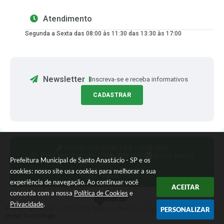
Atendimento
Segunda a Sexta das 08:00 às 11:30 das 13:30 às 17:00
Newsletter
Inscreva-se e receba informativos
CADASTRAR
Versão do Sistema:
3.5.3 - 19/06/2026
Portal atualizado em:
07/08/2026 16:00
Dados Abertos
Prefeitura Municipal de Santo Anastácio - SP e os
Siga-nos
cookies: nosso site usa cookies para melhorar a sua
experiência de navegação. Ao continuar você
ACEITAR
concorda com a nossa
Política de Cookies
e
Privacidade
.
© Copyright Instar - 2006-2026. Todos os direitos reservados -
PERSONALIZAR
Instar Tecnologia