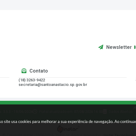
Newsletter
Contato
(18) 3263-9422
secretaria@santoanastacio.sp.gov.br
a:
3.5.3 - 19/06/2026
Portal atualizado em:
07/08/2026 16:00
Dados Abertos
sso site usa cookies para melhorar a sua experiência de navegação. Ao continu
© Copyright Instar - 2006-2026. Todos os direitos reservados -
Instar Tecnologia