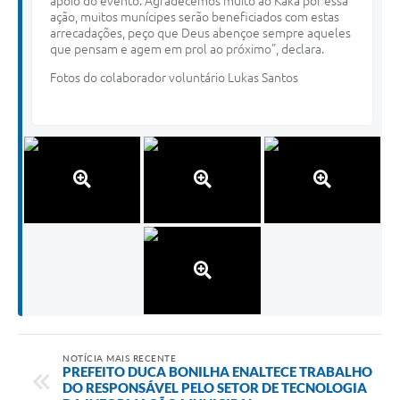
apoio do evento. Agradecemos muito ao Kaká por essa
ação, muitos munícipes serão beneficiados com estas
arrecadações, peço que Deus abençoe sempre aqueles
que pensam e agem em prol ao próximo”, declara.
Fotos do colaborador voluntário Lukas Santos
NOTÍCIA MAIS RECENTE
PREFEITO DUCA BONILHA ENALTECE TRABALHO
DO RESPONSÁVEL PELO SETOR DE TECNOLOGIA