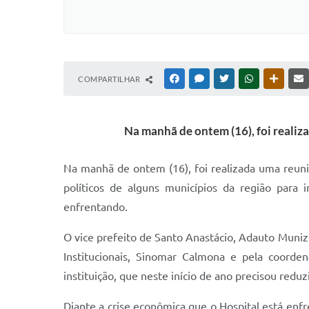
COMPARTILHAR
FACEBOOK
MESSENGER
TWITTER
WHATSAPP
OUTRAS
Na manhã de ontem (16), foi realiz
Na manhã de ontem (16), foi realizada uma reuni
políticos de alguns municípios da região para
enfrentando.
O vice prefeito de Santo Anastácio, Adauto Muniz 
Institucionais, Sinomar Calmona e pela coorden
instituição, que neste início de ano precisou re
Diante a crise econômica que o Hospital está enf