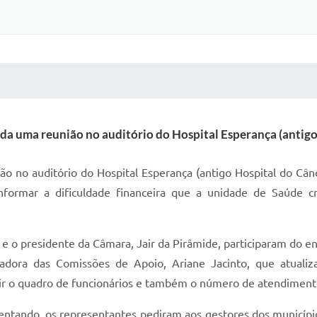
 MÍDIAS
RECEBA NOTÍCIAS
ada uma reunião no auditório do Hospital Esperança (antig
ão no auditório do Hospital Esperança (antigo Hospital do C
 informar a dificuldade financeira que a unidade de Saúde
e o presidente da Câmara, Jair da Pirâmide, participaram do e
adora das Comissões de Apoio, Ariane Jacinto, que atualiz
duzir o quadro de funcionários e também o número de atendiment
rentando, os representantes pediram aos gestores dos municípi