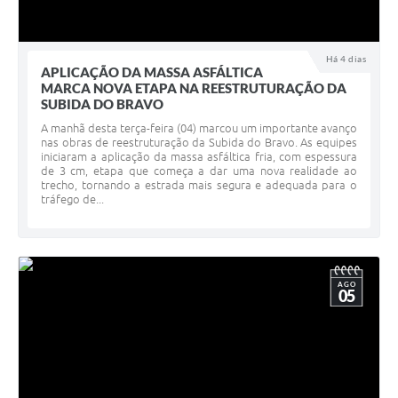
Há 4 dias
APLICAÇÃO DA MASSA ASFÁLTICA
MARCA NOVA ETAPA NA REESTRUTURAÇÃO DA
SUBIDA DO BRAVO
A manhã desta terça-feira (04) marcou um importante avanço
nas obras de reestruturação da Subida do Bravo. As equipes
iniciaram a aplicação da massa asfáltica fria, com espessura
de 3 cm, etapa que começa a dar uma nova realidade ao
trecho, tornando a estrada mais segura e adequada para o
tráfego de...
AGO
05