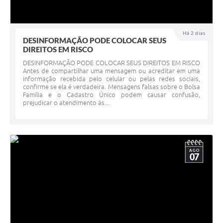
Há 2 dias
DESINFORMAÇÃO PODE COLOCAR SEUS
DIREITOS EM RISCO
DESINFORMAÇÃO PODE COLOCAR SEUS DIREITOS EM RISCO
Antes de compartilhar uma mensagem ou acreditar em uma
informação recebida pelo celular ou pelas redes sociais,
confirme se ela é verdadeira. Mensagens falsas sobre o Bolsa
Família e o Cadastro Único podem causar confusão,
prejudicar o atendimento às...
AGO
07