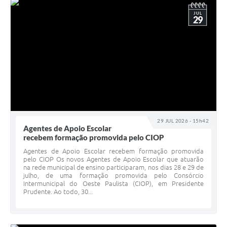
JUL
29
29 JUL 2026 - 15h42
Agentes de Apoio Escolar
recebem formação promovida pelo CIOP
Agentes de Apoio Escolar recebem formação promovida
pelo CIOP Os novos Agentes de Apoio Escolar que atuarão
na rede municipal de ensino participaram, nos dias 28 e 29 de
julho, de uma formação promovida pelo Consórcio
Intermunicipal do Oeste Paulista (CIOP), em Presidente
Prudente. Ao todo, 30...