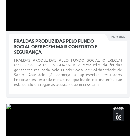
Há 6 dias
FRALDAS PRODUZIDAS PELO FUNDO
SOCIAL OFERECEM MAIS CONFORTO E
SEGURANÇA
FRALDAS PRODUZIDAS PELO FUNDO SOCIAL OFERECEM
MAIS CONFORTO E SEGURANÇA A produção de fraldas
geriátricas realizada pelo Fundo Social de Solidariedade de
Santo Anastácio já começa a apresentar resultados
importantes, especialmente na qualidade do material que
está sendo entregue às pessoas que necessitam...
AGO
03