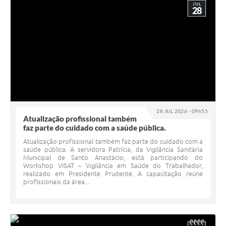
JUL
28
28 JUL 2026 - 09h55
Atualização profissional também
faz parte do cuidado com a saúde pública.
Atualização profissional também faz parte do cuidado com a
saúde pública. A servidora Patrícia, da Vigilância Sanitária
Municipal de Santo Anastácio, está participando do
Workshop VISAT – Vigilância em Saúde do Trabalhador,
realizado em Presidente Prudente. A capacitação reúne
profissionais da área...