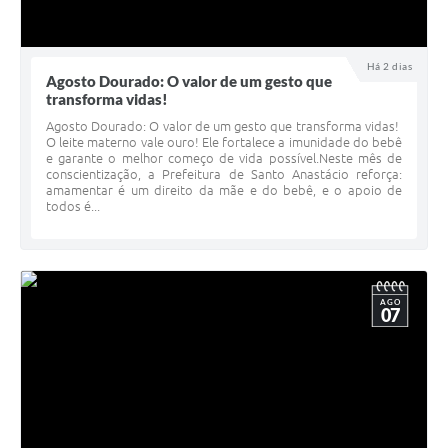
Há 2 dias
Agosto Dourado: O valor de um gesto que
transforma vidas!
Agosto Dourado: O valor de um gesto que transforma vidas! ​
O leite materno vale ouro! Ele fortalece a imunidade do bebê
e garante o melhor começo de vida possível. ​Neste mês de
conscientização, a Prefeitura de Santo Anastácio reforça:
amamentar é um direito da mãe e do bebê, e o apoio de
todos é...
AGO
07