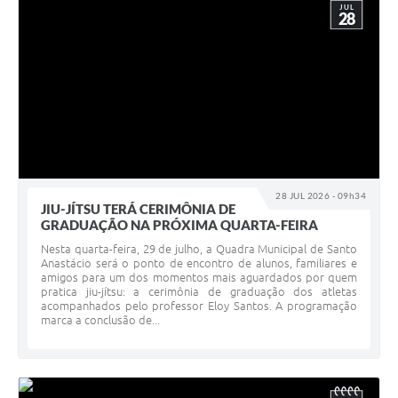
JUL
28
28 JUL 2026 - 09h34
JIU-JÍTSU TERÁ CERIMÔNIA DE
GRADUAÇÃO NA PRÓXIMA QUARTA-FEIRA
Nesta quarta-feira, 29 de julho, a Quadra Municipal de Santo
Anastácio será o ponto de encontro de alunos, familiares e
amigos para um dos momentos mais aguardados por quem
pratica jiu-jítsu: a cerimônia de graduação dos atletas
acompanhados pelo professor Eloy Santos. A programação
marca a conclusão de...