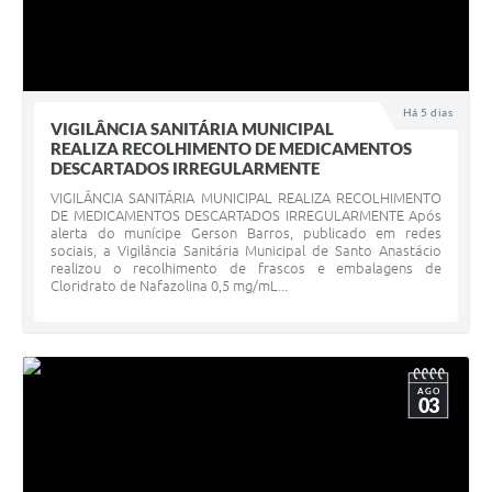
Há 5 dias
VIGILÂNCIA SANITÁRIA MUNICIPAL
REALIZA RECOLHIMENTO DE MEDICAMENTOS
DESCARTADOS IRREGULARMENTE
VIGILÂNCIA SANITÁRIA MUNICIPAL REALIZA RECOLHIMENTO
DE MEDICAMENTOS DESCARTADOS IRREGULARMENTE Após
alerta do munícipe Gerson Barros, publicado em redes
sociais, a Vigilância Sanitária Municipal de Santo Anastácio
realizou o recolhimento de frascos e embalagens de
Cloridrato de Nafazolina 0,5 mg/mL...
AGO
03