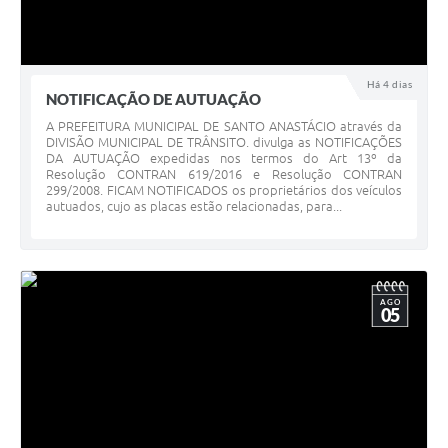
Há 4 dias
NOTIFICAÇÃO DE AUTUAÇÃO
A PREFEITURA MUNICIPAL DE SANTO ANASTÁCIO através da
DIVISÃO MUNICIPAL DE TRÂNSITO. divulga as NOTIFICAÇÕES
DA AUTUAÇÃO expedidas nos termos do Art 13º da
Resolução CONTRAN 619/2016 e Resolução CONTRAN
299/2008. FICAM NOTIFICADOS os proprietários dos veículos
autuados, cujo as placas estão relacionadas, para...
AGO
05