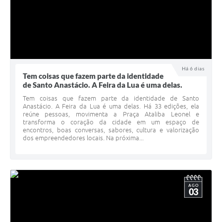
Há 6 dias
Tem coisas que fazem parte da identidade
de Santo Anastácio. A Feira da Lua é uma delas.
Tem coisas que fazem parte da identidade de Santo
Anastácio. A Feira da Lua é uma delas. Há 33 edições, ela
reúne pessoas, movimenta a Praça Ataliba Leonel e
transforma o coração da cidade em um espaço de
encontros, boas conversas, sabores, cultura e valorização
dos empreendedores locais. Na próxima...
AGO
03