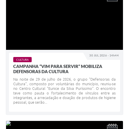
30 JUL 2026 - 14h44
CULTURA
CAMPANHA “VIM PARA SERVIR” MOBILIZA
DEFENSORAS DA CULTURA
Na noite de 29 de julho de 2026, o grupo "Defensoras da
Cultura", composto por voluntárias do município, reuniu-se
no Centro Cultural "Eunice da Silva Puríssimo". O encontro
teve como pauta o fortalecimento de vínculos entre as
integrantes, a arrecadação e doação de produtos de higiene
pessoal, que serão...