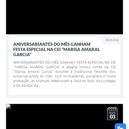
Há 6 dias
ANIVERSARIANTES DO MÊS GANHAM
FESTA ESPECIAL NA CEI “MARISA AMARAL
GARCIA”
ANIVERSARIANTES DO MÊS GANHAM FESTA ESPECIAL NA CEI
“MARISA AMARAL GARCIA” A alegria tomou conta da CEI
“Marisa Amaral Garcia” durante a tradicional festinha dos
aniversariantes do mês. Com brincadeiras, parabéns e muita
animação, as crianças celebraram a data ao lado dos colegas
e da equipe da...
AGO
03