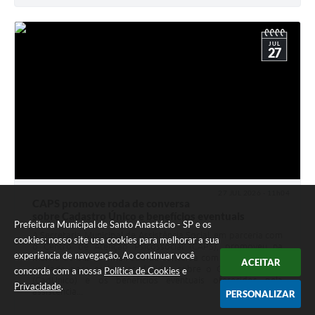
JUL
27
27 JUL 2026 - 11h04
CAPS promove roda de conversa
sobre Cadastro Único e benefícios eventuais
Prefeitura Municipal de Santo Anastácio - SP e os
A Secretaria Municipal de Assistência Social, em parceria com
cookies: nosso site usa cookies para melhorar a sua
o Centro de Atenção Psicossocial (CAPS), promoveu na
experiência de navegação. Ao continuar você
manhã do dia 23 uma roda de conversa com os usuários da
ACEITAR
unidade para esclarecer dúvidas sobre o Cadastro Único
concorda com a nossa
Política de Cookies
e
(CadÚnico) e os benefícios eventuais oferecidos pela
Privacidade
.
assistência...
PERSONALIZAR