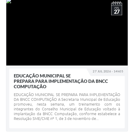
JUL
27
27 JUL 2026 - 14h05
EDUCAÇÃO MUNICIPAL SE
PREPARA PARA IMPLEMENTAÇÃO DA BNCC
COMPUTAÇÃO
EDUCAÇÃO MUNICIPAL SE PREPARA PARA IMPLEMENTAÇÃO
DA BNCC COMPUTAÇÃO A Secretaria Municipal de Educação
promoveu, nesta semana, um treinamento com os
integrantes do Conselho Municipal de Educação voltado à
implantação da BNCC Computação, conforme estabelece a
Resolução SME/CME nº 1, de 3 de novembro de...