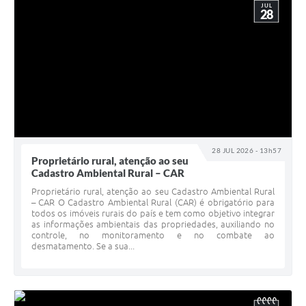
JUL
28
28 JUL 2026 - 13h57
Proprietário rural, atenção ao seu
Cadastro Ambiental Rural – CAR
Proprietário rural, atenção ao seu Cadastro Ambiental Rural
– CAR O Cadastro Ambiental Rural (CAR) é obrigatório para
todos os imóveis rurais do país e tem como objetivo integrar
as informações ambientais das propriedades, auxiliando no
controle, no monitoramento e no combate ao
desmatamento. Se a sua...