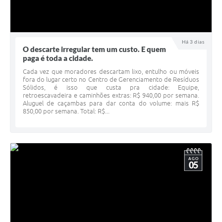
Há 3 dias
O descarte irregular tem um custo. E quem
paga é toda a cidade.
Cada vez que moradores descartam lixo, entulho ou móveis
fora do lugar certo no Centro de Gerenciamento de Resíduos
Sólidos, é isso que custa pra cidade: Equipe,
retroescavadeira e caminhões extras: R$ 940,00 por semana.
Aluguel de caçambas para dar conta do volume: mais R$
850,00 por semana. Total: R$...
AGO
05