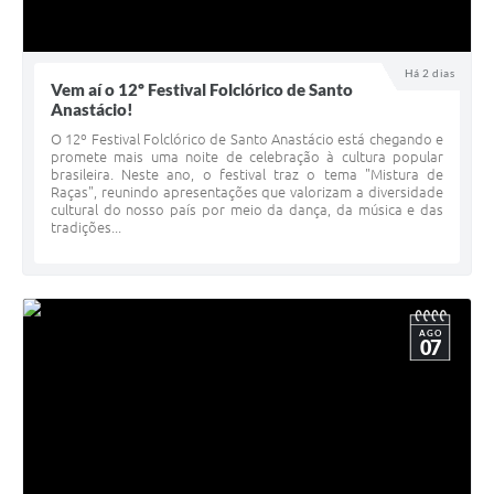
Há 2 dias
Vem aí o 12º Festival Folclórico de Santo
Anastácio!
O 12º Festival Folclórico de Santo Anastácio está chegando e
promete mais uma noite de celebração à cultura popular
brasileira. Neste ano, o festival traz o tema "Mistura de
Raças", reunindo apresentações que valorizam a diversidade
cultural do nosso país por meio da dança, da música e das
tradições...
AGO
07