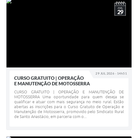
JUL
29
29 JUL 2026 - 14h51
CURSO GRATUITO | OPERAÇÃO
E MANUTENÇÃO DE MOTOSSERRA
CURSO GRATUITO | OPERAÇÃO E MANUTENÇÃO DE
MOTOSSERRA Uma oportunidade para quem deseja se
qualificar e atuar com mais segurança no meio rural. Estão
abertas as inscrições para o Curso Gratuito de Operação e
Manutenção de Motosserra, promovido pelo Sindicato Rural
de Santo Anastácio, em parceria com o...