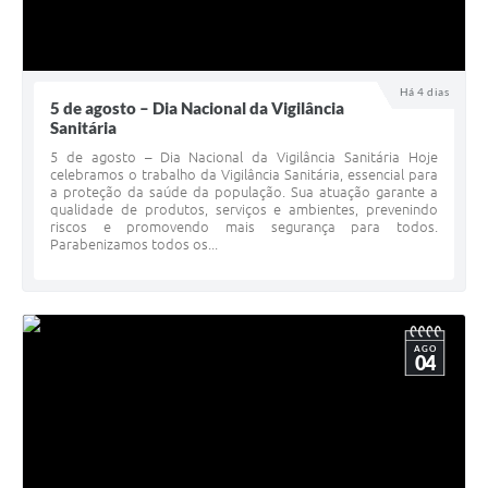
Há 4 dias
5 de agosto – Dia Nacional da Vigilância
Sanitária
5 de agosto – Dia Nacional da Vigilância Sanitária Hoje
celebramos o trabalho da Vigilância Sanitária, essencial para
a proteção da saúde da população. Sua atuação garante a
qualidade de produtos, serviços e ambientes, prevenindo
riscos e promovendo mais segurança para todos.
Parabenizamos todos os...
AGO
04