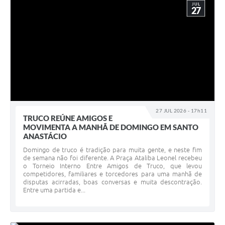
JUL
27
27 JUL 2026 - 17h11
TRUCO REÚNE AMIGOS E
MOVIMENTA A MANHÃ DE DOMINGO EM SANTO
ANASTÁCIO
Domingo de truco é tradição para muita gente, e neste fim
de semana não foi diferente. A Praça Ataliba Leonel recebeu
o Torneio Interno Entre Amigos de Truco, que levou
competidores, familiares e torcedores para uma manhã de
disputas acirradas, boas conversas e muita descontração.
Entre uma partida e...