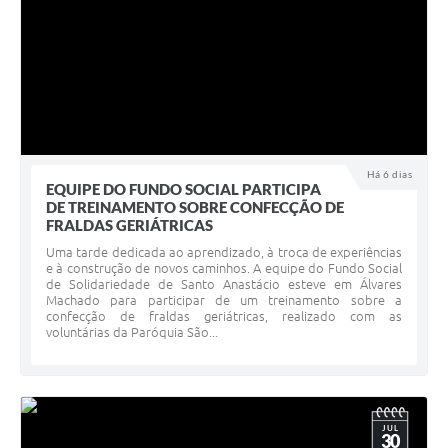
Há 6 dias
EQUIPE DO FUNDO SOCIAL PARTICIPA
DE TREINAMENTO SOBRE CONFECÇÃO DE
FRALDAS GERIÁTRICAS
Uma tarde dedicada ao aprendizado, à troca de experiências
e à construção de novos caminhos. A equipe do Fundo Social
de Solidariedade de Santo Anastácio esteve em Álvares
Machado para participar de um treinamento sobre a
confecção de fraldas geriátricas, realizado com as
voluntárias da Paróquia São...
JUL
30