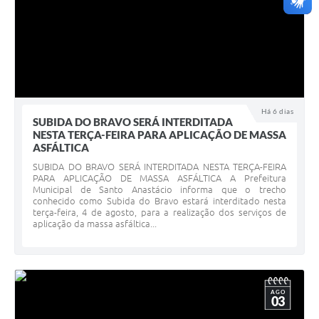
Há 6 dias
SUBIDA DO BRAVO SERÁ INTERDITADA
NESTA TERÇA-FEIRA PARA APLICAÇÃO DE MASSA
ASFÁLTICA
SUBIDA DO BRAVO SERÁ INTERDITADA NESTA TERÇA-FEIRA
PARA APLICAÇÃO DE MASSA ASFÁLTICA A Prefeitura
Municipal de Santo Anastácio informa que o trecho
conhecido como Subida do Bravo estará interditado nesta
terça-feira, 4 de agosto, para a realização dos serviços de
aplicação da massa asfáltica...
AGO
03