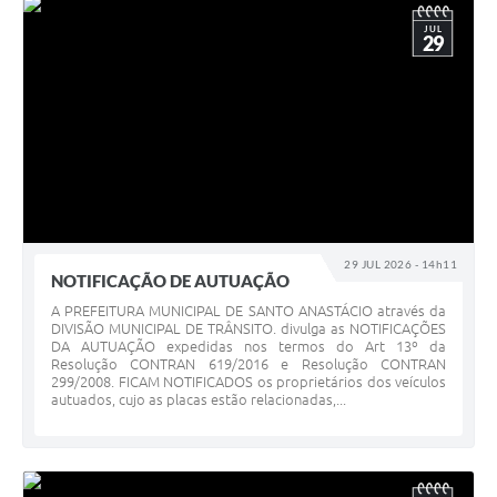
JUL
29
29 JUL 2026 - 14h11
NOTIFICAÇÃO DE AUTUAÇÃO
A PREFEITURA MUNICIPAL DE SANTO ANASTÁCIO através da
DIVISÃO MUNICIPAL DE TRÂNSITO. divulga as NOTIFICAÇÕES
DA AUTUAÇÃO expedidas nos termos do Art 13º da
Resolução CONTRAN 619/2016 e Resolução CONTRAN
299/2008. FICAM NOTIFICADOS os proprietários dos veículos
autuados, cujo as placas estão relacionadas,...