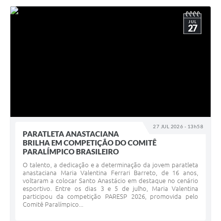
JUL
27
27 JUL 2026 - 13h58
PARATLETA ANASTACIANA
BRILHA EM COMPETIÇÃO DO COMITÊ
PARALÍMPICO BRASILEIRO
O talento, a dedicação e a determinação da jovem paratleta
anastaciana Maria Valentina Ferrari Barreto, de 16 anos,
voltaram a colocar Santo Anastácio em destaque no cenário
esportivo. Entre os dias 3 e 5 de julho, Maria Valentina
participou da competição PARESP 2026, promovida pelo
Comitê Paralímpico...