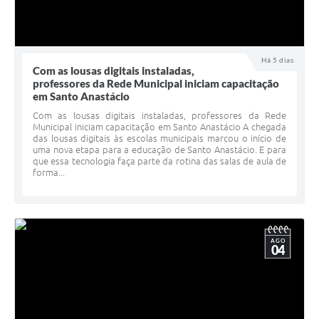
Há 5 dias
Com as lousas digitais instaladas,
professores da Rede Municipal iniciam capacitação
em Santo Anastácio
Com as lousas digitais instaladas, professores da Rede
Municipal iniciam capacitação em Santo Anastácio A chegada
das lousas digitais às escolas municipais marcou o início de
uma nova etapa para a educação de Santo Anastácio. E para
que essa tecnologia faça parte da rotina das salas de aula de
forma...
AGO
04