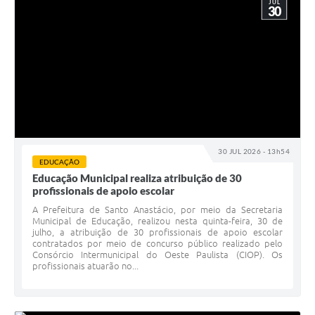
JUL
30
30 JUL 2026 - 13h54
EDUCAÇÃO
Educação Municipal realiza atribuição de 30
profissionais de apoio escolar
A Prefeitura de Santo Anastácio, por meio da Secretaria
Municipal de Educação, realizou nesta quinta-feira, 30 de
julho, a atribuição de 30 profissionais de apoio escolar
contratados por meio de concurso público realizado pelo
Consórcio Intermunicipal do Oeste Paulista (CIOP). Os
profissionais atuarão no...