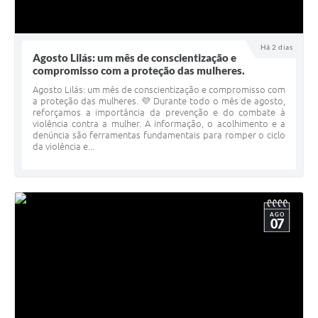
Há 2 dias
Agosto Lilás: um mês de conscientização e
compromisso com a proteção das mulheres.
Agosto Lilás: um mês de conscientização e compromisso com
a proteção das mulheres. 💜 Durante todo o mês de agosto,
reforçamos a importância da prevenção e do combate à
violência contra a mulher. A informação, o acolhimento e a
denúncia são ferramentas fundamentais para romper o ciclo
da violência e...
AGO
07