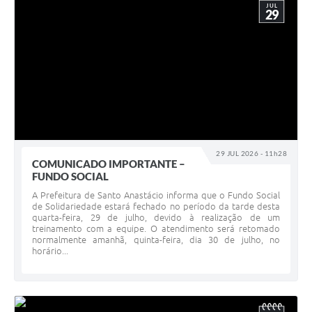
JUL
29
29 JUL 2026 - 11h28
COMUNICADO IMPORTANTE –
FUNDO SOCIAL
A Prefeitura de Santo Anastácio informa que o Fundo Social
de Solidariedade estará fechado no período da tarde desta
quarta-feira, 29 de julho, devido à realização de um
treinamento com a equipe. O atendimento será retomado
normalmente amanhã, quinta-feira, dia 30 de julho, no
horário...