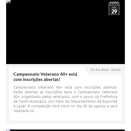
JUL
29
29 JUL 2026 - 16h32
Campeonato Veterano 40+ está
com inscrições abertas!
Campeonato Veterano 40+ está com inscrições abertas!
Estão abertas as inscrições para o Campeonato Veterano
40+, organizado pelos veteranos, com o apoio da Prefeitura
de Santo Anastácio, por meio do Departamento de Esportes
e Lazer. A competição terá início no dia 30 de agosto e será
realizada no...