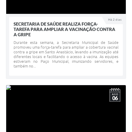
Há 2 dias
SECRETARIA DE SAÚDE REALIZA FORÇA-
TAREFA PARA AMPLIAR A VACINAÇÃO CONTRA
A GRIPE
Durante esta semana, a Secretaria Municipal de Saúde
promoveu uma força-tarefa para ampliar a cobertura vacinal
contra a gripe em Santo Anastácio, levando a imunização até
diferentes locais e facilitando o acesso à vacina. As equipes
estiveram no Paço Municipal, imunizando servidores, e
também no...
AGO
06