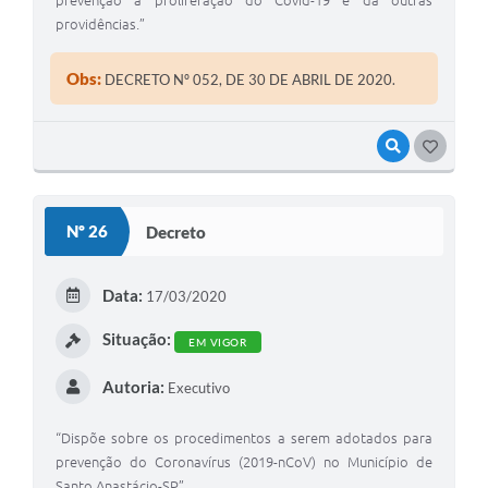
prevenção à proliferação do Covid-19 e dá outras
providências.”
Obs:
DECRETO Nº 052, DE 30 DE ABRIL DE 2020.
VISUALIZAR
G
O
S
Nº 26
Decreto
T
E
Data:
17/03/2020
I
Situação:
EM VIGOR
Autoria:
Executivo
“Dispõe sobre os procedimentos a serem adotados para
prevenção do Coronavírus (2019-nCoV) no Município de
Santo Anastácio-SP”.