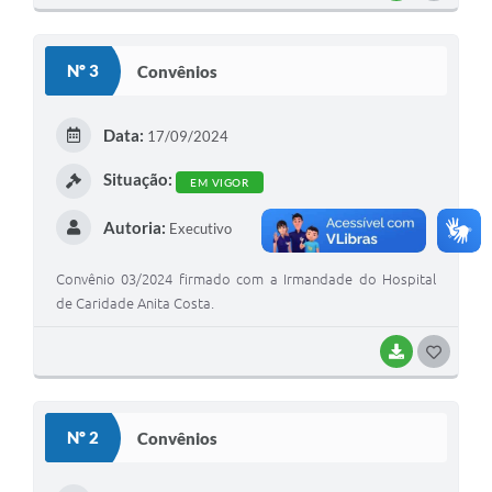
O
S
Nº 3
Convênios
T
E
Data:
17/09/2024
I
Situação:
EM VIGOR
Autoria:
Executivo
Convênio 03/2024 firmado com a Irmandade do Hospital
de Caridade Anita Costa.
BAIXAR
G
O
S
Nº 2
Convênios
T
E