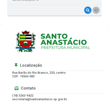
VISUALIZAR
G
O
S
T
E
I
Localização
Rua Barão do Rio Branco, 220, centro
CEP: 19360-083
Contato
(18) 3263-9422
secretaria@santoanastacio.sp.gov.br