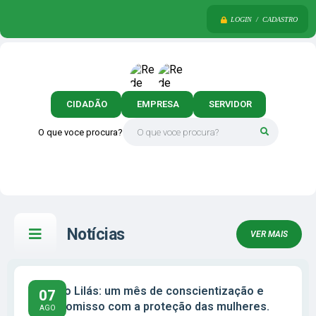
LOGIN / CADASTRO
CIDADÃO
EMPRESA
SERVIDOR
O que voce procura?
Notícias
VER MAIS
Agosto Lilás: um mês de conscientização e
07
compromisso com a proteção das mulheres.
AGO