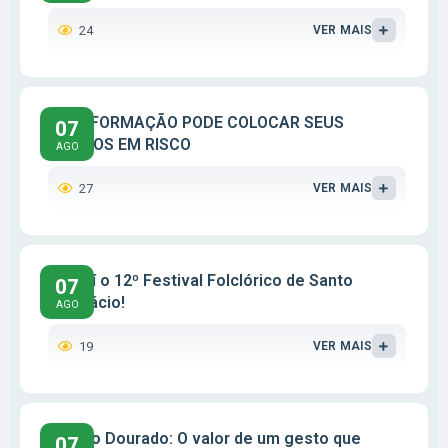
24
VER MAIS
DESINFORMAÇÃO PODE COLOCAR SEUS
07
DIREITOS EM RISCO
AGO
27
VER MAIS
Vem aí o 12º Festival Folclórico de Santo
07
Anastácio!
AGO
19
VER MAIS
Agosto Dourado: O valor de um gesto que
07