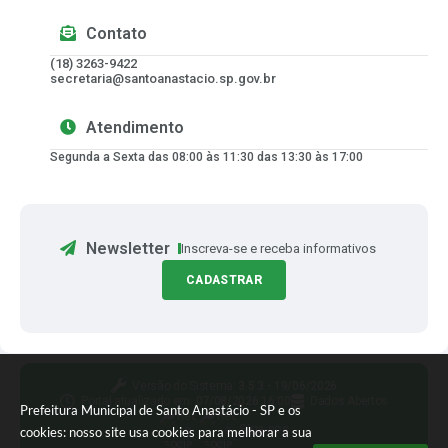
Contato
(18) 3263-9422
secretaria@santoanastacio.sp.gov.br
Atendimento
Segunda a Sexta das 08:00 às 11:30 das 13:30 às 17:00
Newsletter
Inscreva-se e receba informativos
CADASTRAR
Versão do Sistema:
3.5.3 - 19/06/2026
Portal atualizado em:
07/08/2026 16:00
Dados Abertos
Prefeitura Municipal de Santo Anastácio - SP e os
Siga-nos
cookies: nosso site usa cookies para melhorar a sua