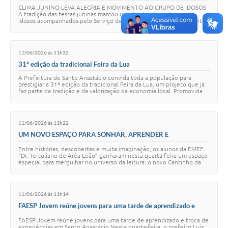
IDOSOS
CLIMA JUNINO LEVA ALEGRIA E MOVIMENTO AO GRUPO DE IDOSOS
A tradição das festas juninas marcou uma tarde especial para os
idosos acompanhados pelo Serviço de Convivência e Fortalecimento
de Vínculos. A atividade temática …
11/06/2026 às 11h32
31ª edição da tradicional Feira da Lua
A Prefeitura de Santo Anastácio convida toda a população para
prestigiar a 31ª edição da tradicional Feira da Lua, um projeto que já
faz parte da tradição e da valorização da economia local. Promovida
pela Prefeitura Mun…
11/06/2026 às 11h22
UM NOVO ESPAÇO PARA SONHAR, APRENDER E
DESCORBRIR
Entre histórias, descobertas e muita imaginação, os alunos da EMEF
“Dr. Tertuliano de Arêa Leão” ganharam nesta quarta-feira um espaço
especial para mergulhar no universo da leitura: o novo Cantinho da
Leitura. O ambient…
11/06/2026 às 11h14
FAESP Jovem reúne jovens para uma tarde de aprendizado e
troca de experiências em Santo Anastácio
FAESP Jovem reúne jovens para uma tarde de aprendizado e troca de
experiências em Santo Anastácio Nesta quarta-feira, o prefeito Luiz